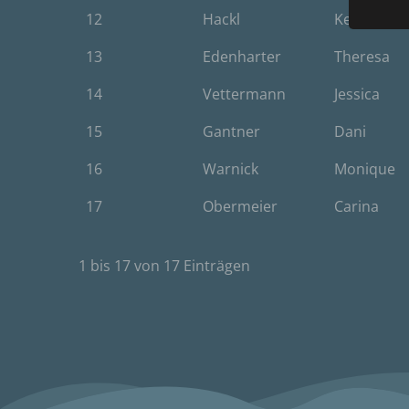
oder 
12
Hackl
Kerstin
physio
sozial
13
Edenharter
Theresa
b) b
14
Vettermann
Jessica
Betrof
15
Gantner
Dani
deren 
verarb
16
Warnick
Monique
c) V
17
Obermeier
Carina
Verarb
Vorga
person
1 bis 17 von 17 Einträgen
Ordnen
Abfrag
eine a
Einsch
d) E
Einsch