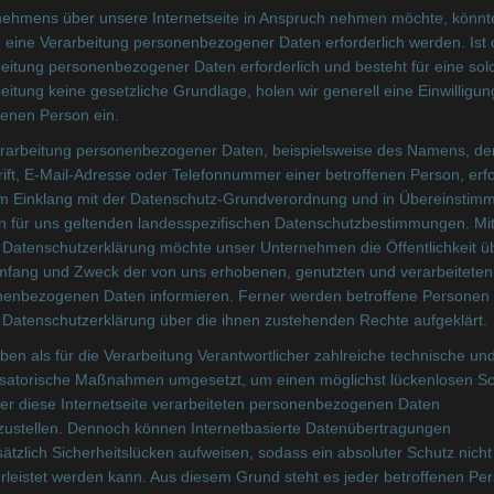
nehmens über unsere Internetseite in Anspruch nehmen möchte, könnt
M
GER
 eine Verarbeitung personenbezogener Daten erforderlich werden. Ist 
eitung personenbezogener Daten erforderlich und besteht für eine sol
M
GER
eitung keine gesetzliche Grundlage, holen wir generell eine Einwilligun
fenen Person ein.
W50
GER
TV 1848 Erlangen
rarbeitung personenbezogener Daten, beispielsweise des Namens, de
ift, E-Mail-Adresse oder Telefonnummer einer betroffenen Person, erfo
im Einklang mit der Datenschutz-Grundverordnung und in Übereinstim
n für uns geltenden landesspezifischen Datenschutzbestimmungen. Mit
 Datenschutzerklärung möchte unser Unternehmen die Öffentlichkeit ü
mfang und Zweck der von uns erhobenen, genutzten und verarbeiteten
enbezogenen Daten informieren. Ferner werden betroffene Personen 
 Datenschutzerklärung über die ihnen zustehenden Rechte aufgeklärt.
ben als für die Verarbeitung Verantwortlicher zahlreiche technische un
isatorische Maßnahmen umgesetzt, um einen möglichst lückenlosen S
Altersklasse
Nationalitaet
Verein/Team
er diese Internetseite verarbeiteten personenbezogenen Daten
zustellen. Dennoch können Internetbasierte Datenübertragungen
ätzlich Sicherheitslücken aufweisen, sodass ein absoluter Schutz nicht
Altersklasse
Nationalitaet
Verein/Team
leistet werden kann. Aus diesem Grund steht es jeder betroffenen Pe
W40
GER
Diamonds Aichach /