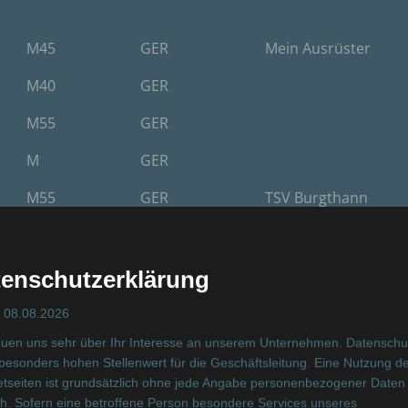
e
Altersklasse
Nationalitaet
Verein/Team
M45
GER
Mein Ausrüster
M40
GER
M55
GER
M
GER
M55
GER
TSV Burgthann
M50
GER
A|N
Ausdauernetzwerk
enschutzerklärung
M30
HUN
: 08.08.2026
M50
TPE
WINN
euen uns sehr über Ihr Interesse an unserem Unternehmen. Datenschu
besonders hohen Stellenwert für die Geschäftsleitung. Eine Nutzung d
M50
GER
etseiten ist grundsätzlich ohne jede Angabe personenbezogener Daten
h. Sofern eine betroffene Person besondere Services unseres
W55
GER