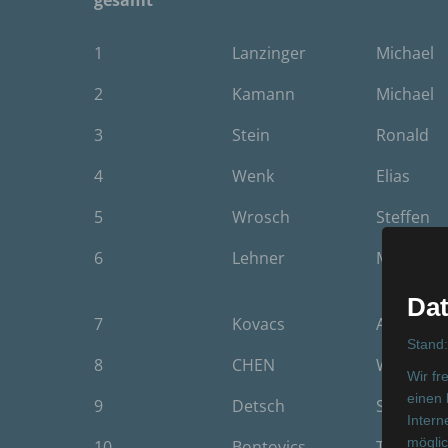
gesamt
Platzierung
Familienname
Vornam
1
Lanzinger
Michael
gesamt
2
Kamann
Michael
3
Stein
Ronald
4
Wenk
Elias
5
Wrosch
Steffen
6
Lehner
Martin
Dat
7
Kovacs
Arpad
Stand
8
CHEN
WINN
Wir fr
einen 
9
Detsch
Steffen
Intern
möglic
10
Bontovics
Timea