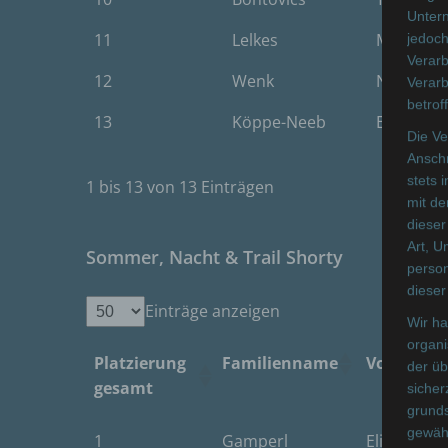
Unter
11
Lelkes
Mihály
jedoch
Verarb
12
Wenk
Noah
Verarb
betrof
13
Köppe-Neeb
Evi
Die Ve
Anschr
stets 
1 bis 13 von 13 Einträgen
mit de
dieser
Art, U
Sommer, Nacht & Trail Shorty
person
dieser
Einträge anzeigen
Wir ha
organ
Platzierung
Familienname
Vorname
der üb
gesamt
sicher
grunds
Platzierung
Familienname
Vorname
gewähr
1
Gamperl
Elisabeth