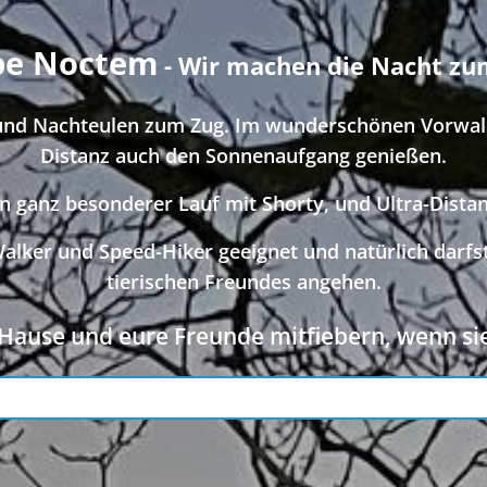
pe Noctem
- Wir machen die Nacht zu
 und Nachteulen zum Zug. Im wunderschönen Vorwal
Distanz auch den Sonnenaufgang genießen.
in ganz besonderer Lauf mit Shorty, und Ultra-Distan
alker und Speed-Hiker geeignet und natürlich darfst
tierischen Freundes angehen.
Hause und eure Freunde mitfiebern, wenn sie
online —