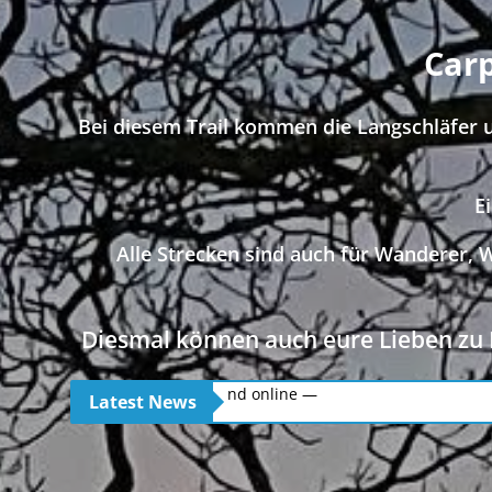
Car
Bei diesem Trail kommen die Langschläfer
E
Alle Strecken sind auch für Wanderer, W
Diesmal können auch eure Lieben zu 
02.07.2026 – Die Ergebnisse sind 
Latest News