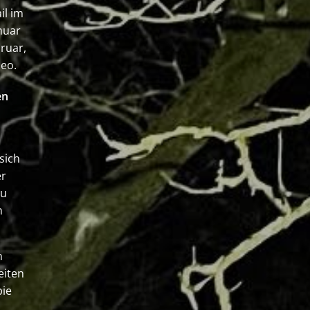
il im
nuar
ruar,
heo.
en
sich
er
zu
n
n
eiten
pie