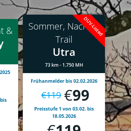
DUV-Listed
Sommer, Nacht &
t &
Trail
y
Utra
73 km - 1.750 MH
.2025
9
Frühanmelder bis 02.02.2026
€
99
€
119
 bis
Preisstufe 1 von 03.02. bis
18.05.2026
€
119