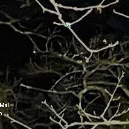
 Mal
n