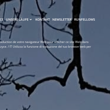
CE
UNSERE LÄUFE
KONTAKT
NEWSLETTER
RUNFELLOWS
e traduction de votre navigateur Web pour afficher ce site Web dans
ce. / IT Utilizza la funzione di traduzione del tuo browser web per