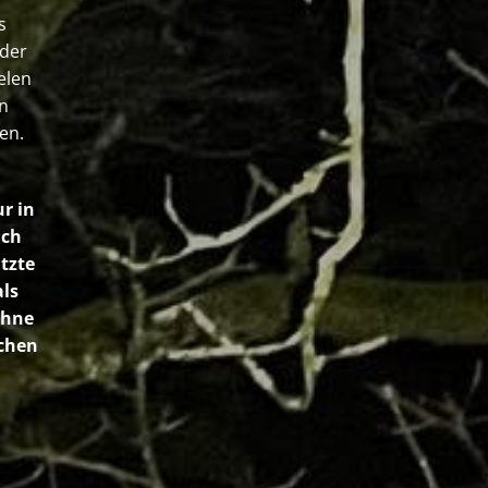
s
 der
elen
n
en.
r in
ich
tzte
ls
ohne
chen