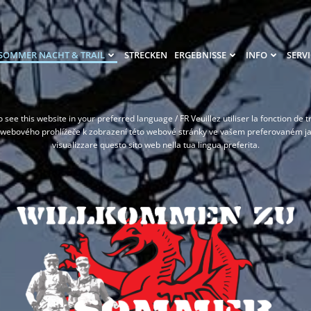
SOMMER NACHT & TRAIL
STRECKEN
ERGEBNISSE
INFO
SERVI
 see this website in your preferred language / FR Veuillez utiliser la fonction d
 webového prohlížeče k zobrazení této webové stránky ve vašem preferovaném jazy
visualizzare questo sito web nella tua lingua preferita.