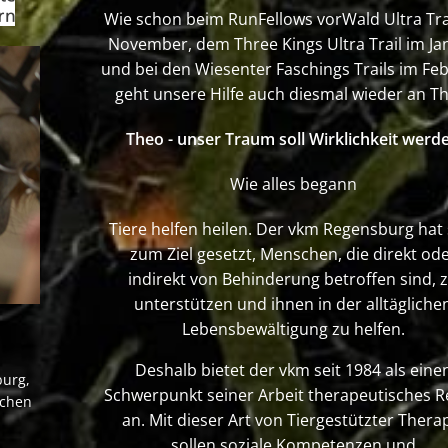
Wie schon beim RunFellows vorWald Ultra Tra
November, dem Three Kings Ultra Trail im Ja
und bei den Wiesenter Faschings Trails im Feb
geht unsere Hilfe auch diesmal wieder an T
Theo - unser Traum soll Wirklichkeit werd
Wie alles begann
Tiere helfen heilen. Der vkm Regensburg hat 
zum Ziel gesetzt, Menschen, die direkt od
indirekt von Behinderung betroffen sind, 
unterstützen und ihnen in der alltägliche
Lebensbewältigung zu helfen.
Deshalb bietet der vkm seit 1984 als eine
burg,
Schwerpunkt seiner Arbeit therapeutisches R
schen
an. Mit dieser Art von Tiergestützter Thera
sollen soziale Kompetenzen und