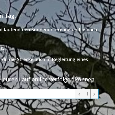
m Tag.
d laufend den Sonnenuntergang und je nach
z.
 du die Strecke auch in Begleitung eines
 euren Lauf online verfolgen können.